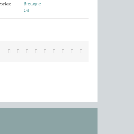
ories:
Bretagne
Oil
Facebook
X
Reddit
LinkedIn
WhatsApp
Tumblr
Pinterest
Vk
Email