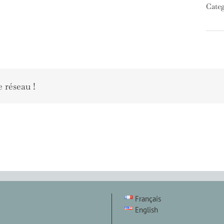
Categ
e réseau !
Français
English