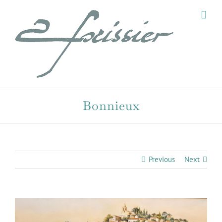
Skip
to
content
Bonnieux
Previous
Next
View
Larger