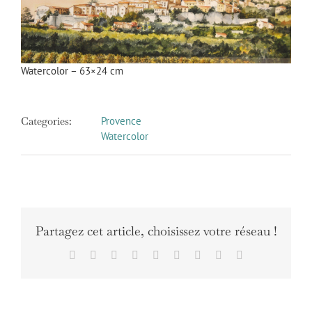
Image
Watercolor – 63×24 cm
Categories:
Provence
Watercolor
Partagez cet article, choisissez votre réseau !
Facebook
X
Reddit
LinkedIn
WhatsApp
Tumblr
Pinterest
Vk
Email