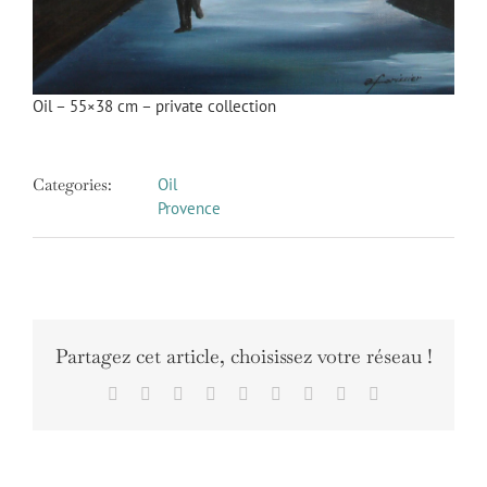
Oil – 55×38 cm – private collection
Categories:
Oil
Provence
Partagez cet article, choisissez votre réseau !
Facebook
X
Reddit
LinkedIn
WhatsApp
Tumblr
Pinterest
Vk
Email