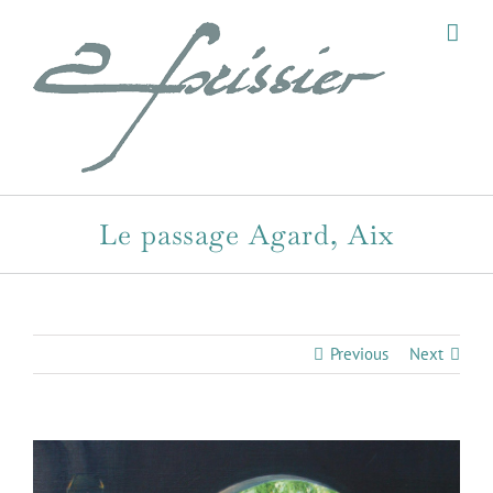
Skip
to
content
Le passage Agard, Aix
Previous
Next
View
Larger