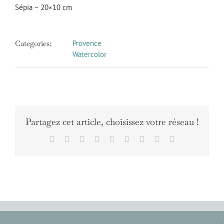
Sépia – 20×10 cm
Categories:
Provence
Watercolor
Partagez cet article, choisissez votre réseau !
Facebook
X
Reddit
LinkedIn
WhatsApp
Tumblr
Pinterest
Vk
Email