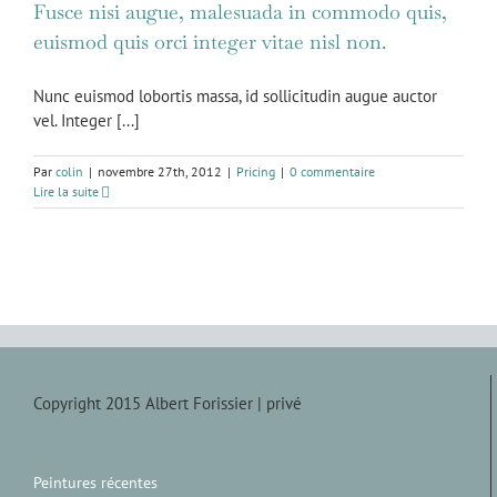
Fusce nisi augue, malesuada in commodo quis,
euismod quis orci integer vitae nisl non.
Nunc euismod lobortis massa, id sollicitudin augue auctor
vel. Integer [...]
Par
colin
|
novembre 27th, 2012
|
Pricing
|
0 commentaire
Lire la suite
Copyright 2015 Albert Forissier |
privé
Peintures récentes