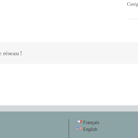
Catég
e réseau !
Français
English