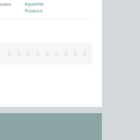
ories:
Aquarelle
Provence
Facebook
X
Reddit
LinkedIn
WhatsApp
Tumblr
Pinterest
Vk
Email