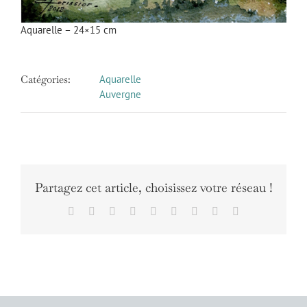
Aquarelle – 24×15 cm
Catégories:
Aquarelle
Auvergne
Partagez cet article, choisissez votre réseau !
Facebook
X
Reddit
LinkedIn
WhatsApp
Tumblr
Pinterest
Vk
Email