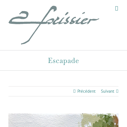
Passer
au
contenu
Escapade
Précédent
Suivant
View
Larger