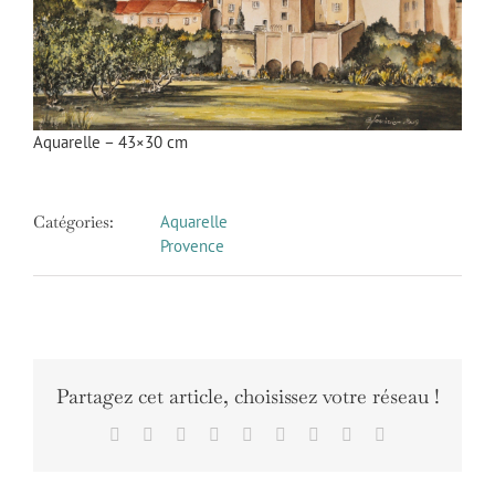
Aquarelle – 43×30 cm
Catégories:
Aquarelle
Provence
Partagez cet article, choisissez votre réseau !
Facebook
X
Reddit
LinkedIn
WhatsApp
Tumblr
Pinterest
Vk
Email