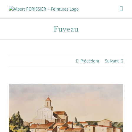
Passer
au
contenu
Fuveau
Précédent
Suivant
View
Larger
Image