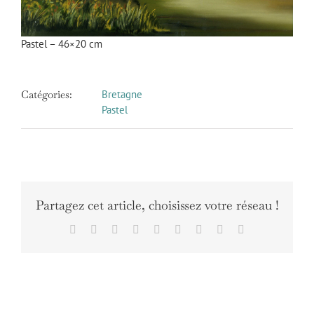
Pastel – 46×20 cm
Catégories:
Bretagne
Pastel
Partagez cet article, choisissez votre réseau !
Facebook
X
Reddit
LinkedIn
WhatsApp
Tumblr
Pinterest
Vk
Email