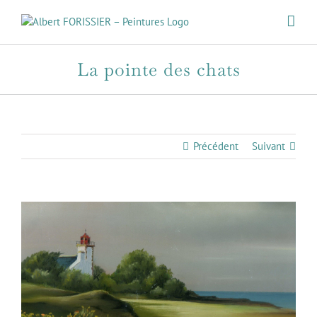
Passer
au
contenu
La pointe des chats
Précédent
Suivant
View
Larger
Image