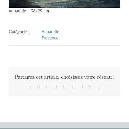
Aquarelle – 38×29 cm
Catégories:
Aquarelle
Provence
Partagez cet article, choisissez votre réseau !
Facebook
X
Reddit
LinkedIn
WhatsApp
Tumblr
Pinterest
Vk
Email