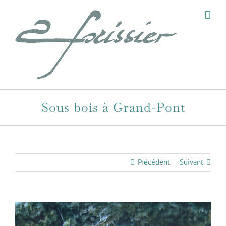
Passer
au
contenu
Sous bois à Grand-Pont
Précédent
Suivant
View
Larger