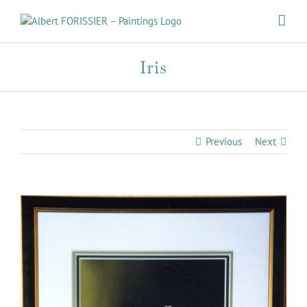
Skip
to
content
Iris
Previous
Next
View
Larger
Image