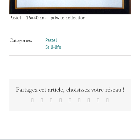
Pastel – 16×40 cm – private collection
Categories:
Pastel
Still-life
Partagez cet article, choisissez votre réseau !
Facebook
X
Reddit
LinkedIn
WhatsApp
Tumblr
Pinterest
Vk
Email