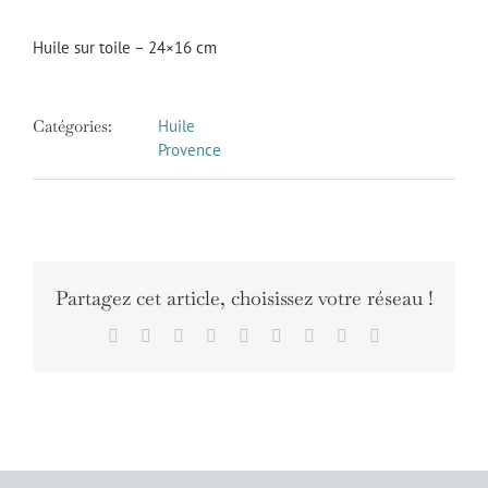
Huile sur toile – 24×16 cm
Catégories:
Huile
Provence
Partagez cet article, choisissez votre réseau !
Facebook
X
Reddit
LinkedIn
WhatsApp
Tumblr
Pinterest
Vk
Email