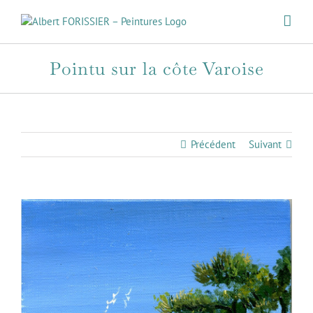
Passer
au
contenu
Pointu sur la côte Varoise
Précédent
Suivant
View
Larger
Image