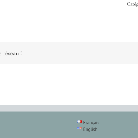
Catég
e réseau !
Français
English