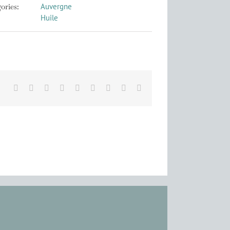
ories:
Auvergne
Huile
Facebook
X
Reddit
LinkedIn
WhatsApp
Tumblr
Pinterest
Vk
Email