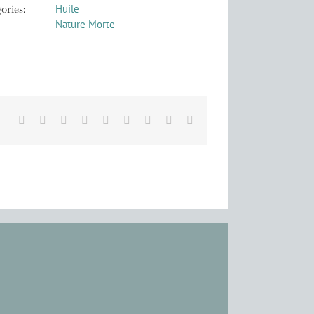
ories:
Huile
Nature Morte
Facebook
X
Reddit
LinkedIn
WhatsApp
Tumblr
Pinterest
Vk
Email