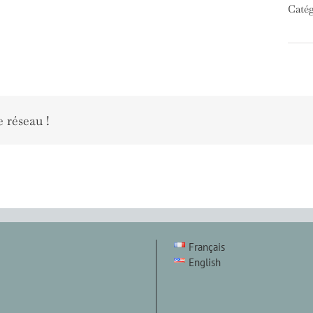
Catég
e réseau !
Français
English