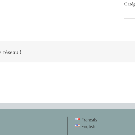
Catég
e réseau !
Français
English