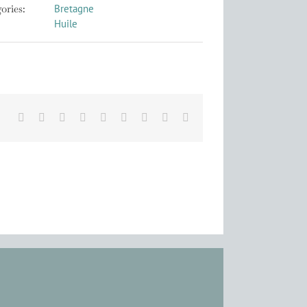
ories:
Bretagne
Huile
Facebook
X
Reddit
LinkedIn
WhatsApp
Tumblr
Pinterest
Vk
Email