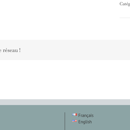
Catég
e réseau !
Français
English