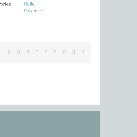
ories:
Huile
Provence
Facebook
X
Reddit
LinkedIn
WhatsApp
Tumblr
Pinterest
Vk
Email